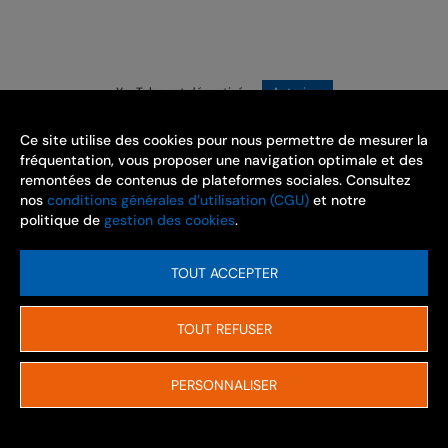
YouTube est désactivé.
Autoriser
Ce site utilise des cookies pour nous permettre de mesurer la
fréquentation, vous proposer une navigation optimale et des
remontées de contenus de plateformes sociales. Consultez
nos
conditions générales d’utilisation (CGU)
et notre
ENSEMBLE, PRÉVENONS LES RISQUES
politique de
gestion des cookies
.
PROFESSIONNELS
TOUT ACCEPTER
www.carsat-auvergne.fr
TOUT REFUSER
Mentions légales et CGU
Gestion des cookies
PERSONNALISER
Personnaliser les paramètres de vos cookies